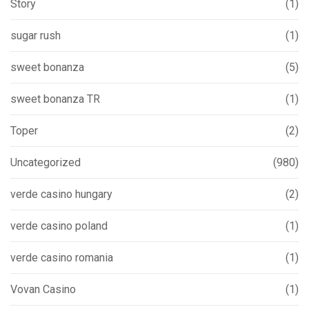
Story
(1)
sugar rush
(1)
sweet bonanza
(5)
sweet bonanza TR
(1)
Toper
(2)
Uncategorized
(980)
verde casino hungary
(2)
verde casino poland
(1)
verde casino romania
(1)
Vovan Casino
(1)