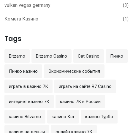
vulkan vegas germany
(3)
Комета Казино
(1)
Tags
Bitzamo
Bitzamo Casino
Cat Casino
Пинко
Пинко казино
Экономические события
играть в казино 7К
играть на сайте R7 Casino
интернет казино 7К
казино 7К в России
казино Bitzamo
казино Кэт
казино Турбо
казино на деньги
онлайн казино 7К