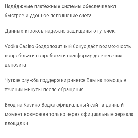
Надёджные платёжные системы обеспечивают
быстрое и удобное пополнение счёта
Данные игроков надёжно защищены от утечек.
Vodka Casino бездепозитный бонус даёт возможность
попробовать попробовать платформу до внесения
депозита
Чуткая служба поддержки ринется Вам на помощь в
течении минуты после обращения
Вход на Казино Водка официальный сайт в данный
момент возможен только через официальные зеркала
площадки