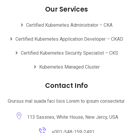
Our Services
Certified Kubernetes Administrator – CKA
Certified Kubernetes Application Developer – CKAD
Certified Kubernetes Security Specialist – CKS
Kubernetes Managed Cluster
Contact Info
Grursus mal suada faci lisis Lorem to ipsum consectetur.
113 Sassnex, White House, New Jercy, USA
+001-548-159-2491