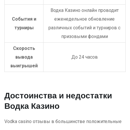
Водка Казино онлайн проводит
События и
еженедельное обновление
турниры
различных событий и турниров с
призовыми фондами
Скорость
вывода
До 24 часов
выигрышей
Достоинства и недостатки
Водка Казино
Vodka casino отзывы в большинстве положительные