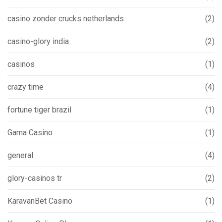
casino zonder crucks netherlands
(2)
casino-glory india
(2)
casinos
(1)
crazy time
(4)
fortune tiger brazil
(1)
Gama Casino
(1)
general
(4)
glory-casinos tr
(2)
KaravanBet Casino
(1)