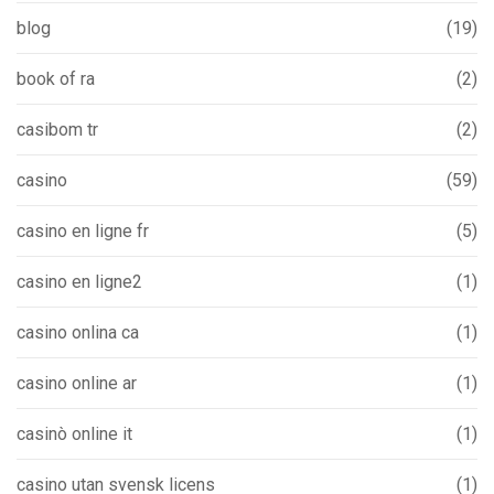
blog
(19)
book of ra
(2)
casibom tr
(2)
casino
(59)
casino en ligne fr
(5)
casino en ligne2
(1)
casino onlina ca
(1)
casino online ar
(1)
casinò online it
(1)
casino utan svensk licens
(1)