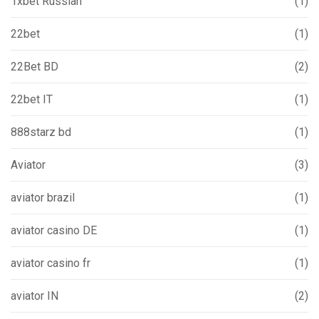
1xbet Russian
(1)
22bet
(1)
22Bet BD
(2)
22bet IT
(1)
888starz bd
(1)
Aviator
(3)
aviator brazil
(1)
aviator casino DE
(1)
aviator casino fr
(1)
aviator IN
(2)