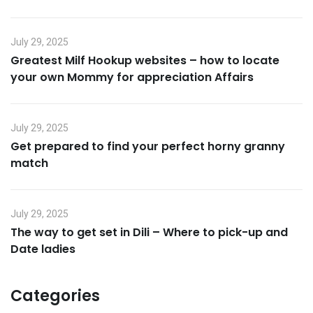
July 29, 2025
Greatest Milf Hookup websites – how to locate
your own Mommy for appreciation Affairs
July 29, 2025
Get prepared to find your perfect horny granny
match
July 29, 2025
The way to get set in Dili – Where to pick-up and
Date ladies
Categories