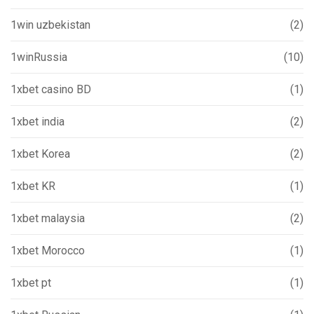
1win uzbekistan
(2)
1winRussia
(10)
1xbet casino BD
(1)
1xbet india
(2)
1xbet Korea
(2)
1xbet KR
(1)
1xbet malaysia
(2)
1xbet Morocco
(1)
1xbet pt
(1)