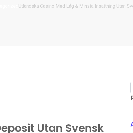
egorized
Utländska Casino Med Låg & Minsta Insättning Utan S
 Deposit Utan Svensk