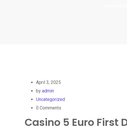
Home
Uncat
April 3, 2025
by
admin
Uncategorized
0
Comments
Casino 5 Euro First