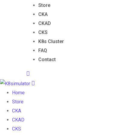
Store
CKA
CKAD
CKS
K8s Cluster
FAQ
Contact
Home
Store
CKA
CKAD
CKS