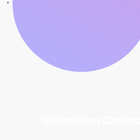
Utländska Casino