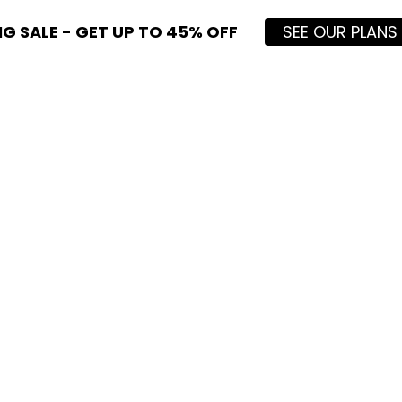
IG SALE - GET UP TO 45% OFF
SEE OUR PLANS