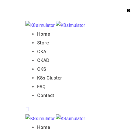
B
Skip
to
Home
content
Store
CKA
CKAD
CKS
K8s Cluster
FAQ
Contact
Home