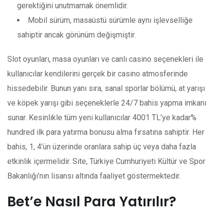
gerektiğini unutmamak önemlidir.
Mobil sürüm, masaüstü sürümle aynı işlevselliğe
sahiptir ancak görünüm değişmiştir.
Slot oyunları, masa oyunları ve canlı casino seçenekleri ile
kullanıcılar kendilerini gerçek bir casino atmosferinde
hissedebilir. Bunun yanı sıra, sanal sporlar bölümü, at yarışı
ve köpek yarışı gibi seçeneklerle 24/7 bahis yapma imkanı
sunar. Kesinlikle tüm yeni kullanıcılar 4001 TL’ye kadar%
hundred ilk para yatırma bonusu alma fırsatına sahiptir. Her
bahis, 1, 4’ün üzerinde oranlara sahip üç veya daha fazla
etkinlik içermelidir. Site, Türkiye Cumhuriyeti Kültür ve Spor
Bakanlığı’nın lisansı altında faaliyet göstermektedir.
Bet’e Nasıl Para Yatırılır?