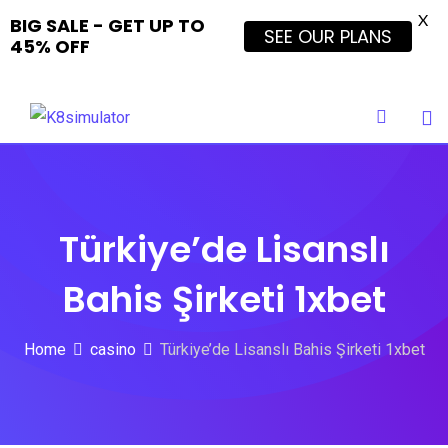
X
BIG SALE - GET UP TO
SEE OUR PLANS
45% OFF
Skip
to
content
Türkiye’de Lisanslı
Bahis Şirketi 1xbet
Home
casino
Türkiye’de Lisanslı Bahis Şirketi 1xbet