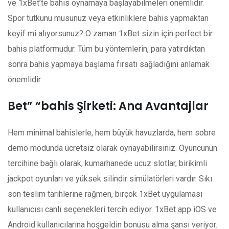
ve 1xBet’te bahis oynamaya başlayabilmeleri önemlidir.
Spor tutkunu musunuz veya etkinliklere bahis yapmaktan
keyif mi alıyorsunuz? O zaman 1xBet sizin için perfect bir
bahis platformudur. Tüm bu yöntemlerin, para yatırdıktan
sonra bahis yapmaya başlama fırsatı sağladığını anlamak
önemlidir.
Bet” “bahis Şirketi: Ana Avantajlar
Hem minimal bahislerle, hem büyük havuzlarda, hem sobre
demo modunda ücretsiz olarak oynayabilirsiniz. Oyuncunun
tercihine bağlı olarak, kumarhanede ucuz slotlar, birikimli
jackpot oyunları ve yüksek silindir simülatörleri vardır. Sıkı
son teslim tarihlerine rağmen, birçok 1xBet uygulaması
kullanıcısı canlı seçenekleri tercih ediyor. 1xBet app iOS ve
Android kullanıcılarına hoşgeldin bonusu alma şansı veriyor.