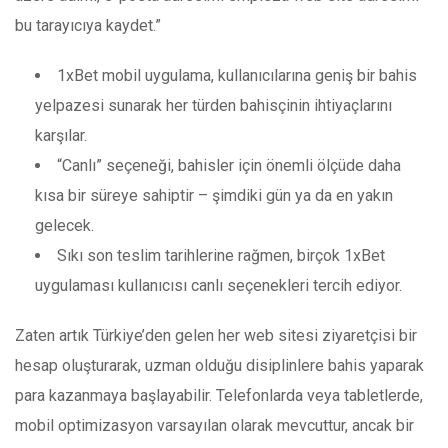
bu tarayıcıya kaydet.”
1xBet mobil uygulama, kullanıcılarına geniş bir bahis
yelpazesi sunarak her türden bahisçinin ihtiyaçlarını
karşılar.
“Canlı” seçeneği, bahisler için önemli ölçüde daha
kısa bir süreye sahiptir – şimdiki gün ya da en yakın
gelecek.
Sıkı son teslim tarihlerine rağmen, birçok 1xBet
uygulaması kullanıcısı canlı seçenekleri tercih ediyor.
Zaten artık Türkiye’den gelen her web sitesi ziyaretçisi bir
hesap oluşturarak, uzman olduğu disiplinlere bahis yaparak
para kazanmaya başlayabilir. Telefonlarda veya tabletlerde,
mobil optimizasyon varsayılan olarak mevcuttur, ancak bir