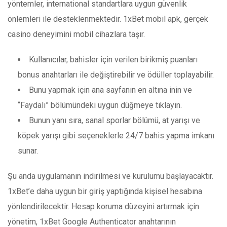
yöntemler, international standartlara uygun güvenlik
önlemleri ile desteklenmektedir. 1xBet mobil apk, gerçek
casino deneyimini mobil cihazlara taşır.
Kullanıcılar, bahisler için verilen birikmiş puanları
bonus anahtarları ile değiştirebilir ve ödüller toplayabilir.
Bunu yapmak için ana sayfanın en altına inin ve
“Faydalı” bölümündeki uygun düğmeye tıklayın.
Bunun yanı sıra, sanal sporlar bölümü, at yarışı ve
köpek yarışı gibi seçeneklerle 24/7 bahis yapma imkanı
sunar.
Şu anda uygulamanın indirilmesi ve kurulumu başlayacaktır.
1xBet’e daha uygun bir giriş yaptığında kişisel hesabına
yönlendirilecektir. Hesap koruma düzeyini artırmak için
yönetim, 1xBet Google Authenticator anahtarının