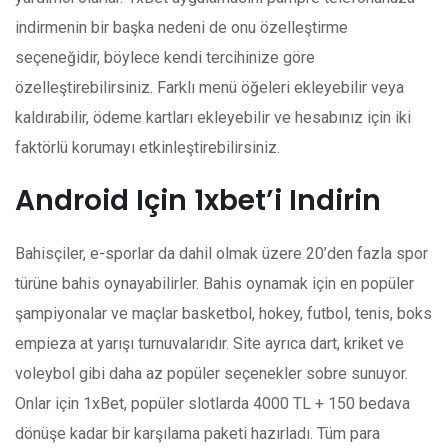
indirmenin bir başka nedeni de onu özelleştirme
seçeneğidir, böylece kendi tercihinize göre
özelleştirebilirsiniz. Farklı menü öğeleri ekleyebilir veya
kaldırabilir, ödeme kartları ekleyebilir ve hesabınız için iki
faktörlü korumayı etkinleştirebilirsiniz.
Android Için 1xbet’i Indirin
Bahisçiler, e-sporlar da dahil olmak üzere 20’den fazla spor
türüne bahis oynayabilirler. Bahis oynamak için en popüler
şampiyonalar ve maçlar basketbol, hokey, futbol, tenis, boks
empieza at yarışı turnuvalarıdır. Site ayrıca dart, kriket ve
voleybol gibi daha az popüler seçenekler sobre sunuyor.
Onlar için 1xBet, popüler slotlarda 4000 TL + 150 bedava
dönüşe kadar bir karşılama paketi hazırladı. Tüm para