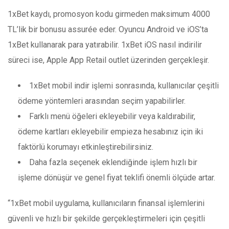
1xBet kaydı, promosyon kodu girmeden maksimum 4000
TL’lik bir bonusu assurée eder. Oyuncu Android ve iOS’ta
1xBet kullanarak para yatırabilir. 1xBet iOS nasıl indirilir
süreci ise, Apple App Retail outlet üzerinden gerçekleşir.
1xBet mobil indir işlemi sonrasında, kullanıcılar çeşitli
ödeme yöntemleri arasından seçim yapabilirler.
Farklı menü öğeleri ekleyebilir veya kaldırabilir,
ödeme kartları ekleyebilir empieza hesabınız için iki
faktörlü korumayı etkinleştirebilirsiniz.
Daha fazla seçenek eklendiğinde işlem hızlı bir
işleme dönüşür ve genel fiyat teklifi önemli ölçüde artar.
“1xBet mobil uygulama, kullanıcıların finansal işlemlerini
güvenli ve hızlı bir şekilde gerçekleştirmeleri için çeşitli