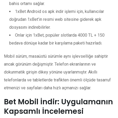
bahis ortamı sağlar.
1xBet Android os apk indir işlemi için, kullanıcılar
doğrudan 1xBet’in resmi web sitesine giderek apk
dosyasını indirebilirler.
Onlar için 1xBet, popüler slotlarda 4000 TL + 150
bedava dönüşe kadar bir karşılama paketi hazırladı.
Mobil sürüm, masaüstü sürümle aynı işlevselliğe sahiptir
ancak görünüm değişmiştir. Telefon ekranlarının ve
dokunmatik girişin dikey yönüne uyarlanmıştır. Akıllı
telefonlarda ve tabletlerde trafikten önemli ölçüde tasarruf
etmenizi ve sayfaları daha hızlı açmanızı sağlar.
Bet Mobil İndir: Uygulamanın
Kapsamlı İncelemesi