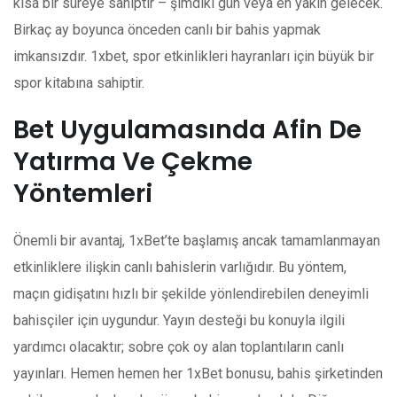
kısa bir süreye sahiptir – şimdiki gün veya en yakın gelecek.
Birkaç ay boyunca önceden canlı bir bahis yapmak
imkansızdır. 1xbet, spor etkinlikleri hayranları için büyük bir
spor kitabına sahiptir.
Bet Uygulamasında Afin De
Yatırma Ve Çekme
Yöntemleri
Önemli bir avantaj, 1xBet’te başlamış ancak tamamlanmayan
etkinliklere ilişkin canlı bahislerin varlığıdır. Bu yöntem,
maçın gidişatını hızlı bir şekilde yönlendirebilen deneyimli
bahisçiler için uygundur. Yayın desteği bu konuyla ilgili
yardımcı olacaktır; sobre çok oy alan toplantıların canlı
yayınları. Hemen hemen her 1xBet bonusu, bahis şirketinden