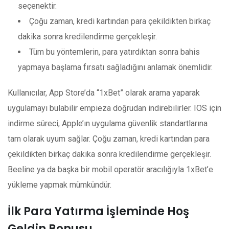
seçenektir.
Çoğu zaman, kredi kartından para çekildikten birkaç
dakika sonra kredilendirme gerçekleşir.
Tüm bu yöntemlerin, para yatırdıktan sonra bahis
yapmaya başlama fırsatı sağladığını anlamak önemlidir.
Kullanıcılar, App Store’da “1xBet” olarak arama yaparak
uygulamayı bulabilir empieza doğrudan indirebilirler. IOS için
indirme süreci, Apple’ın uygulama güvenlik standartlarına
tam olarak uyum sağlar. Çoğu zaman, kredi kartından para
çekildikten birkaç dakika sonra kredilendirme gerçekleşir.
Beeline ya da başka bir mobil operatör aracılığıyla 1xBet’e
yükleme yapmak mümkündür.
İlk Para Yatırma İşleminde Hoş
Geldin Bonusu