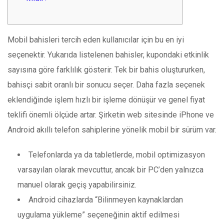
Mobil bahisleri tercih eden kullanıcılar için bu en iyi
seçenektir. Yukarıda listelenen bahisler, kupondaki etkinlik
sayısına göre farklılık gösterir. Tek bir bahis oluştururken,
bahisçi sabit oranlı bir sonucu seçer. Daha fazla seçenek
eklendiğinde işlem hızlı bir işleme dönüşür ve genel fiyat
teklifi önemli ölçüde artar. Şirketin web sitesinde iPhone ve
Android akıllı telefon sahiplerine yönelik mobil bir sürüm var.
Telefonlarda ya da tabletlerde, mobil optimizasyon
varsayılan olarak mevcuttur, ancak bir PC’den yalnızca
manuel olarak geçiş yapabilirsiniz.
Android cihazlarda “Bilinmeyen kaynaklardan
uygulama yükleme” seçeneğinin aktif edilmesi