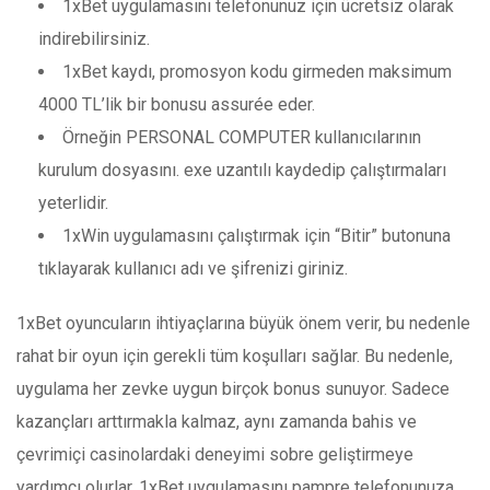
1xBet uygulamasını telefonunuz için ücretsiz olarak
indirebilirsiniz.
1xBet kaydı, promosyon kodu girmeden maksimum
4000 TL’lik bir bonusu assurée eder.
Örneğin PERSONAL COMPUTER kullanıcılarının
kurulum dosyasını. exe uzantılı kaydedip çalıştırmaları
yeterlidir.
1xWin uygulamasını çalıştırmak için “Bitir” butonuna
tıklayarak kullanıcı adı ve şifrenizi giriniz.
1xBet oyuncuların ihtiyaçlarına büyük önem verir, bu nedenle
rahat bir oyun için gerekli tüm koşulları sağlar. Bu nedenle,
uygulama her zevke uygun birçok bonus sunuyor. Sadece
kazançları arttırmakla kalmaz, aynı zamanda bahis ve
çevrimiçi casinolardaki deneyimi sobre geliştirmeye
yardımcı olurlar. 1хBet uygulamasını pampre telefonunuza