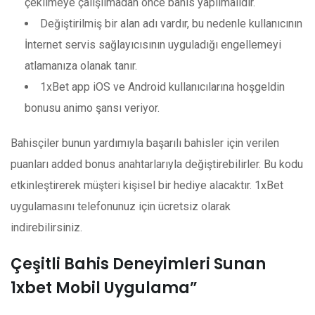
çekilmeye çalışılmadan önce bahis yapılmalıdır.
Değiştirilmiş bir alan adı vardır, bu nedenle kullanıcının
İnternet servis sağlayıcısının uyguladığı engellemeyi
atlamanıza olanak tanır.
1xBet app iOS ve Android kullanıcılarına hoşgeldin
bonusu animo şansı veriyor.
Bahisçiler bunun yardımıyla başarılı bahisler için verilen
puanları added bonus anahtarlarıyla değiştirebilirler. Bu kodu
etkinleştirerek müşteri kişisel bir hediye alacaktır. 1xBet
uygulamasını telefonunuz için ücretsiz olarak
indirebilirsiniz.
Çeşitli Bahis Deneyimleri Sunan
1xbet Mobil Uygulama”