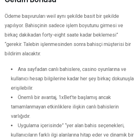
Ödeme başvuruları weil aynı şekilde basit bir şekilde
yapılıyor. Bahisçinin sadece işlem boyutunu girmesi ve
birkaç dakikadan forty-eight saate kadar beklemesi”
“gerekir. Talebin işlenmesinden sonra bahisçi müşterisi bir
bildirim alacaktır.
Ana sayfadan canlı bahislere, casino oyunlarına ve
kullanıcı hesap bilgilerine kadar her şey birkaç dokunuşla
erişilebilir.
Önemli bir avantaj, 1xBet’te başlamış ancak
tamamlanmayan etkinliklere ilişkin canlı bahislerin
varlığıdır.
Uygulama içerisinde” “yer alan bahis seçenekleri,
kullanıcıların farklı ilgi alanlarına hitap eder ve dinamik bir