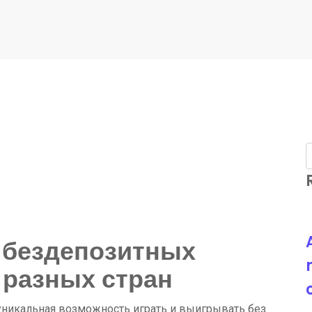
 бездепозитных
 разных стран
уникальная возможность играть и выигрывать без