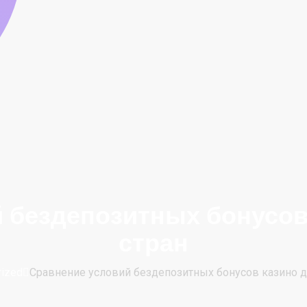
 бездепозитных бонусов
стран
rized
Сравнение условий бездепозитных бонусов казино д