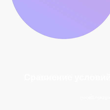
Сравнение условий
Home
Uncatego