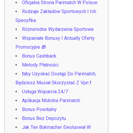
Oficjalna Strona Parimatch W Polsce
Rodzaje Zakładów Sportowych I Ich
Specyfika
Różnorodne Wydarzenia Sportowe
Wspaniałe Bonusy I Actually Oferty
Promocyjne 🎁
Bonus Cashback
Metody Płatności
❗️aby Uzyskać Dostęp Do Parimatch,
Będziesz Musiał Skorzystać Z Vpn ❗️
Usługa Wsparcia 24/7
Aplikacja Mobilna Parimatch
Bonus Powitalny
Bonus Bez Depozytu
Jak Ten Bukmacher Ewoluował W