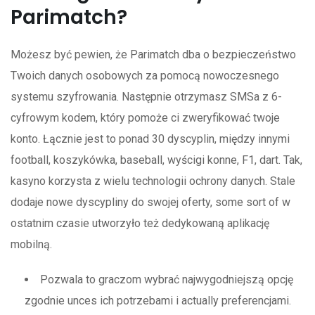
Parimatch?
Możesz być pewien, że Parimatch dba o bezpieczeństwo
Twoich danych osobowych za pomocą nowoczesnego
systemu szyfrowania. Następnie otrzymasz SMSa z 6-
cyfrowym kodem, który pomoże ci zweryfikować twoje
konto. Łącznie jest to ponad 30 dyscyplin, między innymi
football, koszykówka, baseball, wyścigi konne, F1, dart. Tak,
kasyno korzysta z wielu technologii ochrony danych. Stale
dodaje nowe dyscypliny do swojej oferty, some sort of w
ostatnim czasie utworzyło też dedykowaną aplikację
mobilną.
Pozwala to graczom wybrać najwygodniejszą opcję
zgodnie unces ich potrzebami i actually preferencjami.