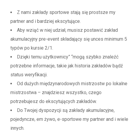
Z nami zakłady sportowe stają się prostsze my
partner and i bardziej ekscytujące.
Aby wziąć w niej udział, musisz postawić zakład
akumulacyjny pre-event składający się unces minimum 5
typów po kursie 2/1.
Dzięki temu użytkownicy” “mogą szybko znaleźć
potrzebne informacje, takie jak historia zakładów bądź
status weryfikacji.
Od dużych międzynarodowych mistrzostw po lokalne
mistrzostwa – znajdziesz wszystko, czego
potrzebujesz do ekscytujących zakładów.
Do Twojej dyspozycji są zakłady akumulacyjne,
pojedyncze, em żywo, e-sportowe my partner and i wiele
innych.