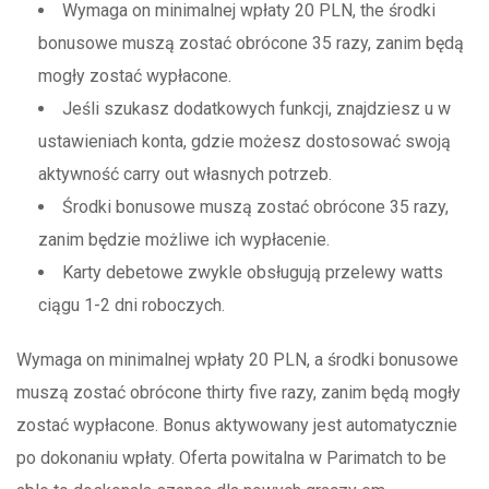
Wymaga on minimalnej wpłaty 20 PLN, the środki
bonusowe muszą zostać obrócone 35 razy, zanim będą
mogły zostać wypłacone.
Jeśli szukasz dodatkowych funkcji, znajdziesz u w
ustawieniach konta, gdzie możesz dostosować swoją
aktywność carry out własnych potrzeb.
Środki bonusowe muszą zostać obrócone 35 razy,
zanim będzie możliwe ich wypłacenie.
Karty debetowe zwykle obsługują przelewy watts
ciągu 1-2 dni roboczych.
Wymaga on minimalnej wpłaty 20 PLN, a środki bonusowe
muszą zostać obrócone thirty five razy, zanim będą mogły
zostać wypłacone. Bonus aktywowany jest automatycznie
po dokonaniu wpłaty. Oferta powitalna w Parimatch to be