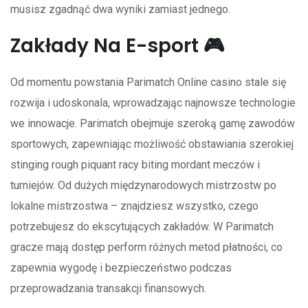
musisz zgadnąć dwa wyniki zamiast jednego.
Zakłady Na E-sport 🎮
Od momentu powstania Parimatch Online casino stale się
rozwija i udoskonala, wprowadzając najnowsze technologie
we innowacje. Parimatch obejmuje szeroką gamę zawodów
sportowych, zapewniając możliwość obstawiania szerokiej
stinging rough piquant racy biting mordant meczów i
turniejów. Od dużych międzynarodowych mistrzostw po
lokalne mistrzostwa – znajdziesz wszystko, czego
potrzebujesz do ekscytujących zakładów. W Parimatch
gracze mają dostęp perform różnych metod płatności, co
zapewnia wygodę i bezpieczeństwo podczas
przeprowadzania transakcji finansowych.