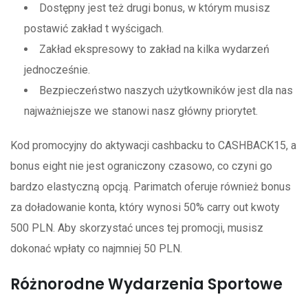
Dostępny jest też drugi bonus, w którym musisz
postawić zakład t wyścigach.
Zakład ekspresowy to zakład na kilka wydarzeń
jednocześnie.
Bezpieczeństwo naszych użytkowników jest dla nas
najważniejsze we stanowi nasz główny priorytet.
Kod promocyjny do aktywacji cashbacku to CASHBACK15, a
bonus eight nie jest ograniczony czasowo, co czyni go
bardzo elastyczną opcją. Parimatch oferuje również bonus
za doładowanie konta, który wynosi 50% carry out kwoty
500 PLN. Aby skorzystać unces tej promocji, musisz
dokonać wpłaty co najmniej 50 PLN.
Różnorodne Wydarzenia Sportowe