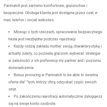
Parimatch jest zarówno komfortowe, grunzochse i
bezpieczne. Obsługa klienta jest dostępna przez czat, e-
mail, telefon i social websites.
Mówiąc o tych rzeczach, opracowanie bezpiecznego
hasła jest niezbędne podczas rejestracji.
Każdy rodzaj zakładu mother swoją charakterystykę i
actually zalety, co pozwala graczom wybierać strategie
w zależności z ich preferencji my partner and i poziomu
doświadczenia.
Bonus procuring w Parimatch to be able to świetna
oferta dla” “tych, którzy chcą odzyskać część swoich
strat.
Po zakończeniu rejestracji automatycznie zalogujesz
się na swoje konto osobiste.