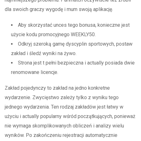
dla swoich graczy wygodę i mum swoją aplikację.
Aby skorzystać unces tego bonusa, konieczne jest
użycie kodu promocyjnego WEEKLY50.
Odkryj szeroką gamę dyscyplin sportowych, postaw
zakład i śledź wyniki na żywo.
Strona jest t pełni bezpieczna i actually posiada dwie
renomowane licencje.
Zakład pojedynczy to zakład na jedno konkretne
wydarzenie. Zwycięstwo zależy tylko z wyniku tego
jednego wydarzenia. Ten rodzaj zakładów jest łatwy w
użyciu i actually popularny wśród początkujących, ponieważ
nie wymaga skomplikowanych obliczeń i analizy wielu
wyników. Po zakończeniu rejestracji automatycznie