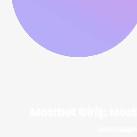
Mostbet Giriş: Mostb
Home
Uncategor