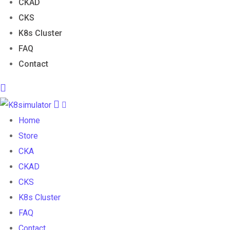
CKAD
CKS
K8s Cluster
FAQ
Contact
Home
Store
CKA
CKAD
CKS
K8s Cluster
FAQ
Contact