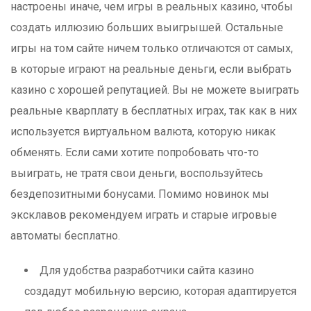
настроены иначе, чем игры в реальных казино, чтобы
создать иллюзию больших выигрышей. Остальные
игры на том сайте ничем только отличаются от самых,
в которые играют на реальные деньги, если выбрать
казино с хорошей репутацией. Вы не можете выиграть
реальные кварплату в бесплатных играх, так как в них
используется виртуальном валюта, которую никак
обменять. Если сами хотите попробовать что-то
выиграть, не тратя свои деньги, воспользуйтесь
бездепозитными бонусами. Помимо новинок мы
эксклавов рекомендуем играть и старые игровые
автоматы бесплатно.
Для удобства разработчики сайта казино
создадут мобильную версию, которая адаптируется