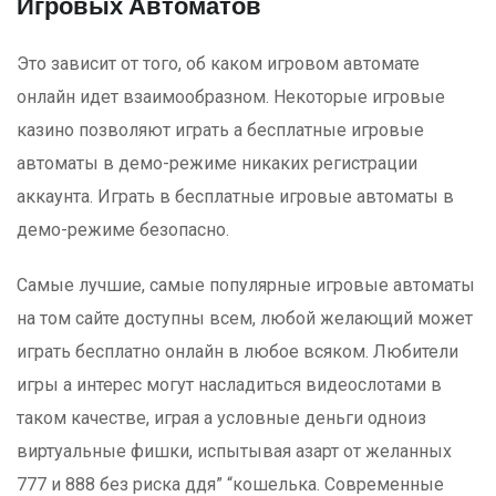
Игровых Автоматов
Это зависит от того, об каком игровом автомате
онлайн идет взаимообразном. Некоторые игровые
казино позволяют играть а бесплатные игровые
автоматы в демо-режиме никаких регистрации
аккаунта. Играть в бесплатные игровые автоматы в
демо-режиме безопасно.
Самые лучшие, самые популярные игровые автоматы
на том сайте доступны всем, любой желающий может
играть бесплатно онлайн в любое всяком. Любители
игры а интерес могут насладиться видеослотами в
таком качестве, играя а условные деньги одноиз
виртуальные фишки, испытывая азарт от желанных
777 и 888 без риска ддя” “кошелька. Современные