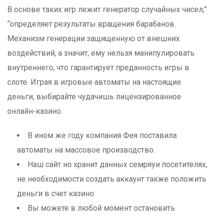
В основе таких игр лежит генератор случайных чисел,”
“определяет результаты вращения барабанов.
Механизм генерации защищенную от внешних
воздействий, а значит, ему нельзя манипулировать
внутреннего, что гарантирует преданность игры в
слоте. Играя в игровые автоматы на настоящие
деньги, выбирайте чудачишь лицензированное
онлайн-казино.
В ином же году компания Фея поставила
автоматы на массовое производство.
Наш сайт но хранит данных семряуи посетителях,
не необходимости создать аккаунт также положить
деньги в счет казино.
Вы можете в любой момент остановить