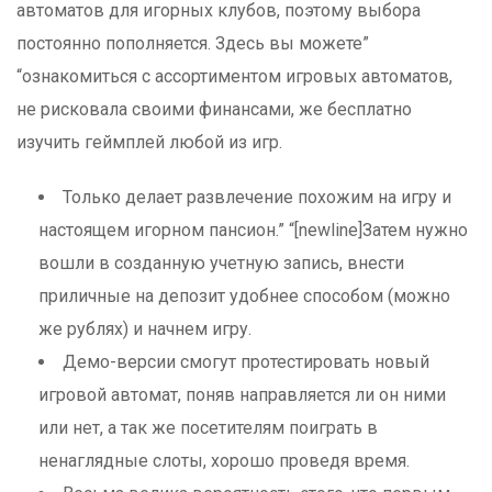
автоматов для игорных клубов, поэтому выбора
постоянно пополняется. Здесь вы можете”
“ознакомиться с ассортиментом игровых автоматов,
не рисковала своими финансами, же бесплатно
изучить геймплей любой из игр.
Только делает развлечение похожим на игру и
настоящем игорном пансион.” “[newline]Затем нужно
вошли в созданную учетную запись, внести
приличные на депозит удобнее способом (можно
же рублях) и начнем игру.
Демо-версии смогут протестировать новый
игровой автомат, поняв направляется ли он ними
или нет, а так же посетителям поиграть в
ненаглядные слоты, хорошо проведя время.