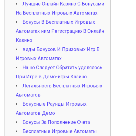
Лучшие Онлайн Казино С Бонусами
На Бесплатных Игровых Автоматах
Бонусы В Бесплатных Игровых
Автоматах ним Регистрацию В Онлайн
Казино
виды Бонусов И Призовых Игр В
Игровых Автоматах
На но Следует Обратить уделялось
При Игре в Демо-игры Казино
Легальность Бесплатных Игровых
Автоматов
Бонусные Раунды Игровых
Автоматов Демо
Бонусы За Пополнение Счета
Бесплатные Игровые Автоматы