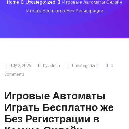
Home
Uncategorized
Игровые Автоматы Онлайн
Играть Бесплатно Без Регистрации
July 2, 2025
by
admin
Uncategorized
0
Comments
Игровые Автоматы
Играть Бесплатно же
Без Регистрации в