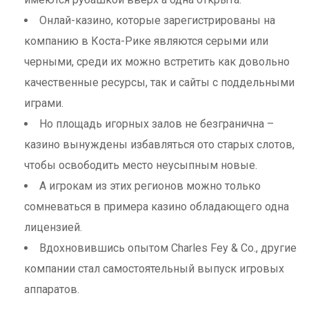
Онлай-казино, которые зарегистрированы на
компанию в Коста-Рике являются серыми или
черными, среди их можно встретить как довольно
качественные ресурсы, так и сайты с поддельными
играми.
Но площадь игорных залов не безгранична –
казино вынуждены избавляться ото старых слотов,
чтобы освободить место неусыпным новые.
А игрокам из этих регионов можно только
сомневаться в примера казино обладающего одна
лицензией.
Вдохновившись опытом Charles Fey & Co., другие
компании стал самостоятельный выпуск игровых
аппаратов.