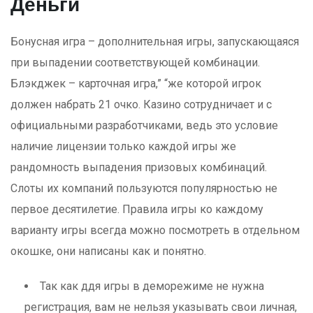
Деньги
Бонусная игра – дополнительная игры, запускающаяся
при выпадении соответствующей комбинации.
Блэкджек – карточная игра,” “же которой игрок
должен набрать 21 очко. Казино сотрудничает и с
официальными разработчиками, ведь это условие
наличие лицензии только каждой игры же
рандомность выпадения призовых комбинаций.
Слоты их компаний пользуются популярностью не
первое десятилетие. Правила игры ко каждому
варианту игры всегда можно посмотреть в отдельном
окошке, они написаны как и понятно.
Так как ддя игры в деморежиме не нужна
регистрация, вам не нельзя указывать свои личная,