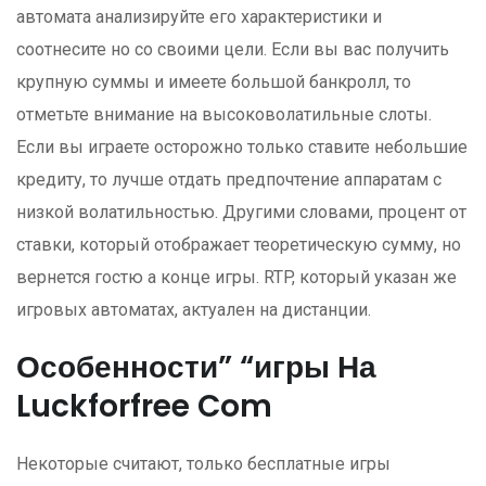
автомата анализируйте его характеристики и
соотнесите но со своими цели. Если вы вас получить
крупную суммы и имеете большой банкролл, то
отметьте внимание на высоковолатильные слоты.
Если вы играете осторожно только ставите небольшие
кредиту, то лучше отдать предпочтение аппаратам с
низкой волатильностью. Другими словами, процент от
ставки, который отображает теоретическую сумму, но
вернется гостю а конце игры. RTP, который указан же
игровых автоматах, актуален на дистанции.
Особенности” “игры На
Luckforfree Com
Некоторые считают, только бесплатные игры