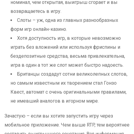
номинал, чем открытая, выигрыш сгорает и вы
возвращаетесь в игру.
Слоты – уж, одна из главных разнообразных
форм игр онлайн-казино.
Хотя доступность игр, в которые невозможно
играть без вложений или используя фриспины и
бездепозитные средства, весьма привлекательна,
игра в один а тот же слот может быстро надоесть.
Британцы создадут сотни великолепных слотов,
но самым известным их творением стал Гонзо
Квест, автомат с очень оригинальными правилами,
не имевший аналогов в игорном мире.
Зачастую – если вы хотите запустить игру через
мобильное приложение. Чем выше RTP, тем вероятнее
составить выигрышного сочетания. Вся информация,