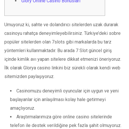
Glory Online Casino Bonusları
Umuyoruz ki, sahte ve dolandırıcı sitelerden uzak durarak
casinoyu rahatça deneyimleyebilirsiniz. Türkiye’deki sobre
popüler sitelerden olan 7slots gibi markalarda bu tarz
yöntemleri kullanmaktadır. Bu arada 7 Slot güncel giriş
içinde kimlik avı yapan sitelere dikkat etmenizi öneriyoruz.
İlk olarak Glorya casino linkini biz sürekli olarak kendi web
sitemizden paylaşıyoruz.
Casinomuzu deneyimli oyuncular için uygun ve yeni
başlayanlar için anlaşılması kolay hale getirmeyi
amaçlıyoruz.
Araştırmalarımıza göre online casino sitelerinde
telefon ile destek verildiğine pek fazla şahit olmuyoruz.