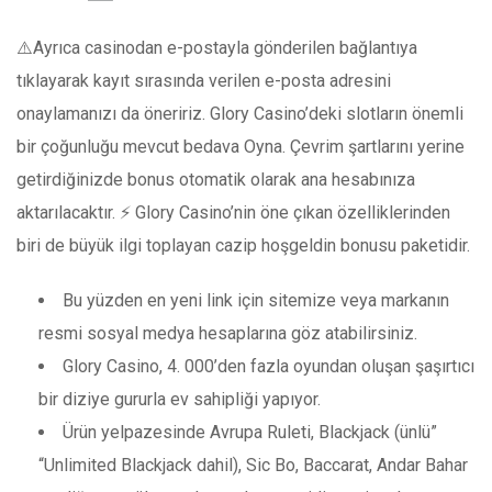
⚠️Ayrıca casinodan e-postayla gönderilen bağlantıya
tıklayarak kayıt sırasında verilen e-posta adresini
onaylamanızı da öneririz. Glory Casino’deki slotların önemli
bir çoğunluğu mevcut bedava Oyna. Çevrim şartlarını yerine
getirdiğinizde bonus otomatik olarak ana hesabınıza
aktarılacaktır. ⚡️ Glory Casino’nin öne çıkan özelliklerinden
biri de büyük ilgi toplayan cazip hoşgeldin bonusu paketidir.
Bu yüzden en yeni link için sitemize veya markanın
resmi sosyal medya hesaplarına göz atabilirsiniz.
Glory Casino, 4. 000’den fazla oyundan oluşan şaşırtıcı
bir diziye gururla ev sahipliği yapıyor.
Ürün yelpazesinde Avrupa Ruleti, Blackjack (ünlü”
“Unlimited Blackjack dahil), Sic Bo, Baccarat, Andar Bahar