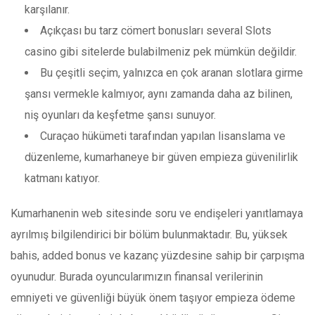
karşılanır.
Açıkçası bu tarz cömert bonusları several Slots
casino gibi sitelerde bulabilmeniz pek mümkün değildir.
Bu çeşitli seçim, yalnızca en çok aranan slotlara girme
şansı vermekle kalmıyor, aynı zamanda daha az bilinen,
niş oyunları da keşfetme şansı sunuyor.
Curaçao hükümeti tarafından yapılan lisanslama ve
düzenleme, kumarhaneye bir güven empieza güvenilirlik
katmanı katıyor.
Kumarhanenin web sitesinde soru ve endişeleri yanıtlamaya
ayrılmış bilgilendirici bir bölüm bulunmaktadır. Bu, yüksek
bahis, added bonus ve kazanç yüzdesine sahip bir çarpışma
oyunudur. Burada oyuncularımızın finansal verilerinin
emniyeti ve güvenliği büyük önem taşıyor empieza ödeme