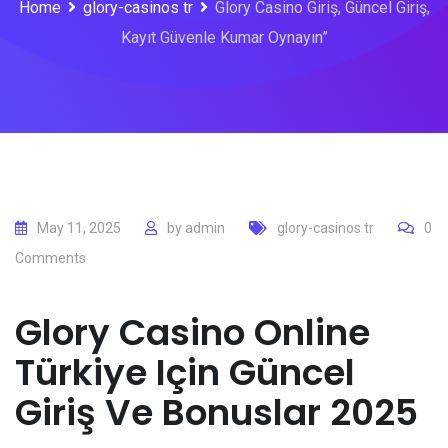
Home
glory-casinos tr
Glory Casino Giriş, Güncel Giriş,
Kayıt Güvenle Kumar Oynayın”
May 11, 2025
by
admin
glory-casinos tr
0
Comments
Glory Casino Online
Türkiye Için Güncel
Giriş Ve Bonuslar 2025