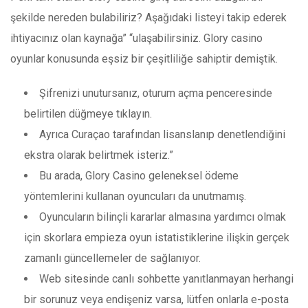
şekilde nereden bulabiliriz? Aşağıdaki listeyi takip ederek
ihtiyacınız olan kaynağa” “ulaşabilirsiniz. Glory casino
oyunlar konusunda eşsiz bir çeşitliliğe sahiptir demiştik.
Şifrenizi unutursanız, oturum açma penceresinde
belirtilen düğmeye tıklayın.
Ayrıca Curaçao tarafından lisanslanıp denetlendiğini
ekstra olarak belirtmek isteriz.”
Bu arada, Glory Casino geleneksel ödeme
yöntemlerini kullanan oyuncuları da unutmamış.
Oyuncuların bilinçli kararlar almasına yardımcı olmak
için skorlara empieza oyun istatistiklerine ilişkin gerçek
zamanlı güncellemeler de sağlanıyor.
Web sitesinde canlı sohbette yanıtlanmayan herhangi
bir sorunuz veya endişeniz varsa, lütfen onlarla e-posta