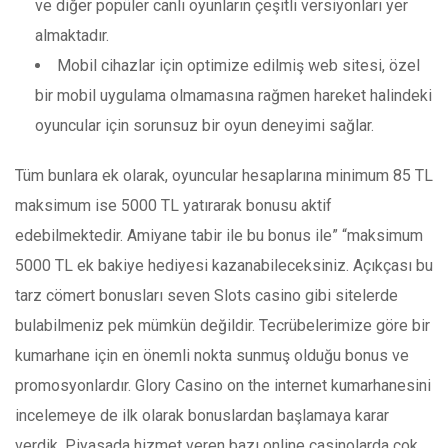
ve diğer popüler canlı oyunların çeşitli versiyonları yer
almaktadır.
Mobil cihazlar için optimize edilmiş web sitesi, özel
bir mobil uygulama olmamasına rağmen hareket halindeki
oyuncular için sorunsuz bir oyun deneyimi sağlar.
Tüm bunlara ek olarak, oyuncular hesaplarına minimum 85 TL
maksimum ise 5000 TL yatırarak bonusu aktif
edebilmektedir. Amiyane tabir ile bu bonus ile” “maksimum
5000 TL ek bakiye hediyesi kazanabileceksiniz. Açıkçası bu
tarz cömert bonusları seven Slots casino gibi sitelerde
bulabilmeniz pek mümkün değildir. Tecrübelerimize göre bir
kumarhane için en önemli nokta sunmuş olduğu bonus ve
promosyonlardır. Glory Casino on the internet kumarhanesini
incelemeye de ilk olarak bonuslardan başlamaya karar
verdik. Piyasada hizmet veren bazı online casinolarda çok