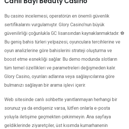
Canli Bayi̇ Beauty Casino
Bu casino incelemesi, operatörün en önemli güvenlik
sertifikalarını vurgulamıştır. Glory Casino’nun büyük
güvenilirliği çoğunlukla GC lisansından kaynaklanmaktadır. ⚽️
Bu geniş bahis türleri yelpazesi, oyunculara tercihlerine ve
oyun analizlerine göre bahislerini strateji oluşturma ve
boost etme esnekliği sağlar. Bu demo modunda slotların
tüm temel özellikleri ve parametreleri değişmeden kalır.
Glory Casino, oyunları adlarına veya sağlayıcılarına göre
bulmanızı sağlayan bir arama işlevi içerir.
Web sitesinde canlı sohbette yanıtlanmayan herhangi bir
sorunuz ya da endişeniz varsa, lütfen onlarla e-posta
yoluyla iletişime geçmekten çekinmeyin. Ana sayfaya
geldiklerinde ziyaretçiler, üst kısımda kumarhanenin