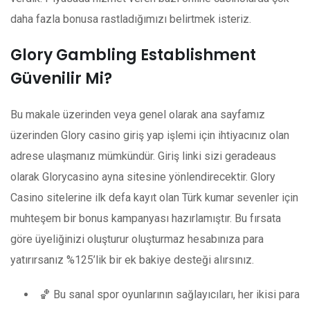
daha fazla bonusa rastladığımızı belirtmek isteriz.
Glory Gambling Establishment
Güvenilir Mi?
Bu makale üzerinden veya genel olarak ana sayfamız
üzerinden Glory casino giriş yap işlemi için ihtiyacınız olan
adrese ulaşmanız mümkündür. Giriş linki sizi geradeaus
olarak Glorycasino ayna sitesine yönlendirecektir. Glory
Casino sitelerine ilk defa kayıt olan Türk kumar sevenler için
muhteşem bir bonus kampanyası hazırlamıştır. Bu fırsata
göre üyeliğinizi oluşturur oluşturmaz hesabınıza para
yatırırsanız %125’lik bir ek bakiye desteği alırsınız.
🏀 Bu sanal spor oyunlarının sağlayıcıları, her ikisi para