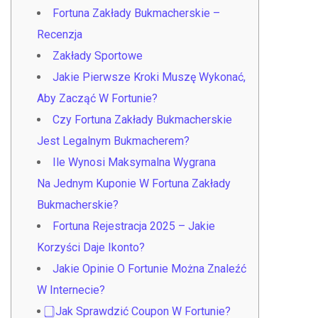
Fortuna Zakłady Bukmacherskie –
Recenzja
Zakłady Sportowe
Jakie Pierwsze Kroki Muszę Wykonać,
Aby Zacząć W Fortunie?
Czy Fortuna Zakłady Bukmacherskie
Jest Legalnym Bukmacherem?
Ile Wynosi Maksymalna Wygrana
Na Jednym Kuponie W Fortuna Zakłady
Bukmacherskie?
Fortuna Rejestracja 2025 – Jakie
Korzyści Daje Ikonto?
Jakie Opinie O Fortunie Można Znaleźć
W Internecie?
⃣ Jak Sprawdzić Coupon W Fortunie?