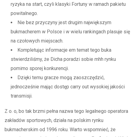
ryzyka na start, czyli klasyki Fortuny w ramach pakietu
powitalnego.
Nie bez przyczyny jest drugim największym
bukmacherem w Polsce i w wielu rankingach plasuje się
na czołowych miejscach.
Kompletując informacje em temat tego buka
stwierdziliśmy, że Dicha poradzi sobie mhh rynku
pomimo sporej konkurencji.
Dzięki temu gracze mogą zaoszczędzić,
jednocześnie mając dostęp carry out wysokiej jakości
transmisji.
Z o. o, bo tak brzmi pełna nazwa tego legalnego operatora
zakładów sportowych, działa na polskim rynku
bukmacherskim od 1996 roku. Warto wspomnieć, że