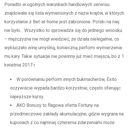
Ponadto w ogólnych warunkach handlowych serwisu
znajdowała się lista wymienionych z nazw krajów, w których
korzystanie z Bet-at-home jest zabronione. Polski na niej
nie było… Wszystko to sprowadza się do jednego wniosku
– mężczyzna nie mógł wiedzieć, że działa nielegalnie, co
wykluczało winę umyślną, konieczną perform wymierzenia
mu kary. Takie sytuacje nie powinny już mieć miejsca, bo z 1
kwietnia 2017 r.
W porównaniu perform innych bukmacherów, Éxito
oczywiście wypada bardzo korzystnie, często oferując
najwyższe kursy.
AKO Bonusy to flagowa oferta Fortuny na
przedmeczowe zakłady akumulacyjne, gdzie wygrana na
kuponach z co najmniej czterema zdarzeniami może