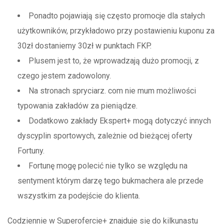
Ponadto pojawiają się często promocje dla stałych
użytkowników, przykładowo przy postawieniu kuponu za
30zł dostaniemy 30zł w punktach FKP.
Plusem jest to, że wprowadzają dużo promocji, z
czego jestem zadowolony.
Na stronach spryciarz. com nie mum możliwości
typowania zakładów za pieniądze.
Dodatkowo zakłady Ekspert+ mogą dotyczyć innych
dyscyplin sportowych, zależnie od bieżącej oferty
Fortuny.
Fortunę mogę polecić nie tylko se względu na
sentyment którym darzę tego bukmachera ale przede
wszystkim za podejście do klienta.
Codziennie w Superofercie+ znajduje się do kilkunastu