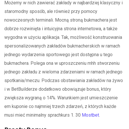
Możemy w nich zawierać zakłady w najbardziej klasyczny i
staromodny sposób, ale również przy pomocy
nowoczesnych terminali. Mocną stroną bukmachera jest
dobrze rozwinięta i intuicyjna strona internetowa, a także
wygodna w użyciu aplikacja. Tak, możliwość konstruowania
spersonalizowanych zakładów bukmacherskich w ramach
jednego wydarzenia sportowego jest dostępna u tego
bukmachera. Polega ona w uproszczeniu mhh stworzeniu
jednego zakładu z wieloma zdarzeniami w ramach jednego
spotkania/meczu. Podczas obstawiania zakładów na żywo
i w BetBuilderze dodatkowo obowiązuje bonus, który
zwiększa wygraną o 14%. Warunkiem jest umieszczenie
em kuponie co najmniej trzech zdarzeń, z których każde
musi mieć minimalny sprachkurs 1. 30
Mostbet
.