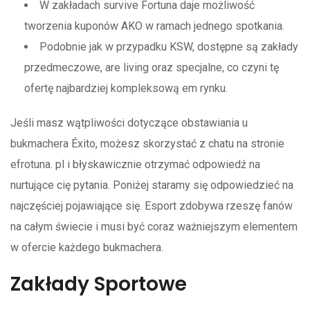
W zakładach survive Fortuna daje możliwość
tworzenia kuponów AKO w ramach jednego spotkania.
Podobnie jak w przypadku KSW, dostępne są zakłady
przedmeczowe, are living oraz specjalne, co czyni tę
ofertę najbardziej kompleksową em rynku.
Jeśli masz wątpliwości dotyczące obstawiania u
bukmachera Éxito, możesz skorzystać z chatu na stronie
efrotuna. pl i błyskawicznie otrzymać odpowiedź na
nurtujące cię pytania. Poniżej staramy się odpowiedzieć na
najczęściej pojawiające się. Esport zdobywa rzeszę fanów
na całym świecie i musi być coraz ważniejszym elementem
w ofercie każdego bukmachera.
Zakłady Sportowe