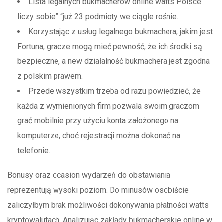
Lista legalnych bukmacherów online watts Polsce
liczy sobie” “już 23 podmioty we ciągle rośnie.
Korzystając z usług legalnego bukmachera, jakim jest
Fortuna, gracze mogą mieć pewność, że ich środki są
bezpieczne, a new działalność bukmachera jest zgodna
z polskim prawem.
Przede wszystkim trzeba od razu powiedzieć, że
każda z wymienionych firm pozwala swoim graczom
grać mobilnie przy użyciu konta założonego na
komputerze, choć rejestracji można dokonać na
telefonie.
Bonusy oraz ocasion wydarzeń do obstawiania
reprezentują wysoki poziom. Do minusów osobiście
zaliczyłbym brak możliwości dokonywania płatności watts
kryptowalutach. Analizując zakłady bukmacherskie online w