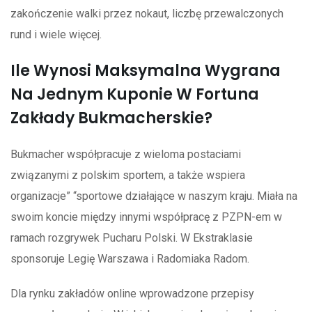
zakończenie walki przez nokaut, liczbę przewalczonych
rund i wiele więcej.
Ile Wynosi Maksymalna Wygrana
Na Jednym Kuponie W Fortuna
Zakłady Bukmacherskie?
Bukmacher współpracuje z wieloma postaciami
związanymi z polskim sportem, a także wspiera
organizacje” “sportowe działające w naszym kraju. Miała na
swoim koncie między innymi współpracę z PZPN-em w
ramach rozgrywek Pucharu Polski. W Ekstraklasie
sponsoruje Legię Warszawa i Radomiaka Radom.
Dla rynku zakładów online wprowadzone przepisy