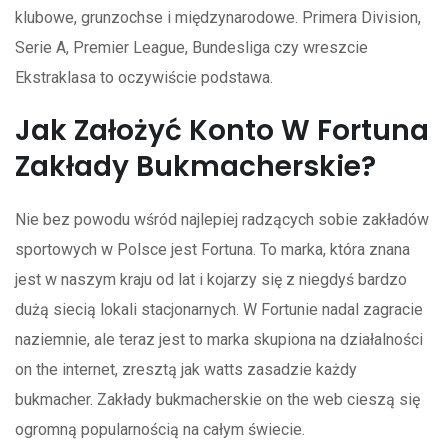
klubowe, grunzochse i międzynarodowe. Primera Division,
Serie A, Premier League, Bundesliga czy wreszcie
Ekstraklasa to oczywiście podstawa.
Jak Założyć Konto W Fortuna
Zakłady Bukmacherskie?
Nie bez powodu wśród najlepiej radzących sobie zakładów
sportowych w Polsce jest Fortuna. To marka, która znana
jest w naszym kraju od lat i kojarzy się z niegdyś bardzo
dużą siecią lokali stacjonarnych. W Fortunie nadal zagracie
naziemnie, ale teraz jest to marka skupiona na działalności
on the internet, zresztą jak watts zasadzie każdy
bukmacher. Zakłady bukmacherskie on the web cieszą się
ogromną popularnością na całym świecie.