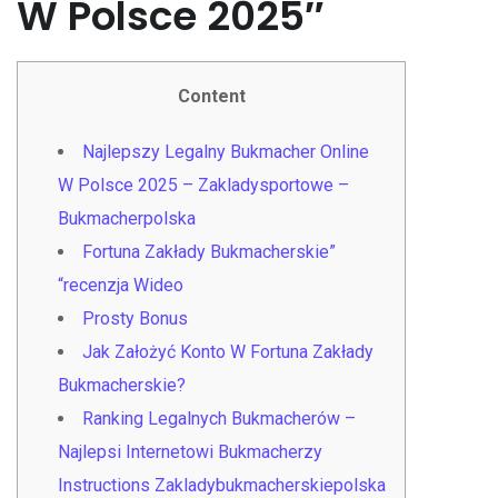
W Polsce 2025″
Content
Najlepszy Legalny Bukmacher Online
W Polsce 2025 – Zakladysportowe –
Bukmacherpolska
Fortuna Zakłady Bukmacherskie”
“recenzja Wideo
Prosty Bonus
Jak Założyć Konto W Fortuna Zakłady
Bukmacherskie?
Ranking Legalnych Bukmacherów –
Najlepsi Internetowi Bukmacherzy
Instructions Zakladybukmacherskiepolska