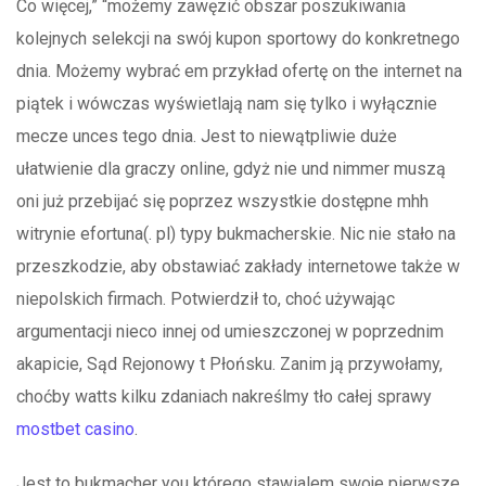
Co więcej,” “możemy zawęzić obszar poszukiwania
kolejnych selekcji na swój kupon sportowy do konkretnego
dnia. Możemy wybrać em przykład ofertę on the internet na
piątek i wówczas wyświetlają nam się tylko i wyłącznie
mecze unces tego dnia. Jest to niewątpliwie duże
ułatwienie dla graczy online, gdyż nie und nimmer muszą
oni już przebijać się poprzez wszystkie dostępne mhh
witrynie efortuna(. pl) typy bukmacherskie. Nic nie stało na
przeszkodzie, aby obstawiać zakłady internetowe także w
niepolskich firmach. Potwierdził to, choć używając
argumentacji nieco innej od umieszczonej w poprzednim
akapicie, Sąd Rejonowy t Płońsku. Zanim ją przywołamy,
choćby watts kilku zdaniach nakreślmy tło całej sprawy
mostbet casino
.
Jest to bukmacher you którego stawialem swoje pierwsze