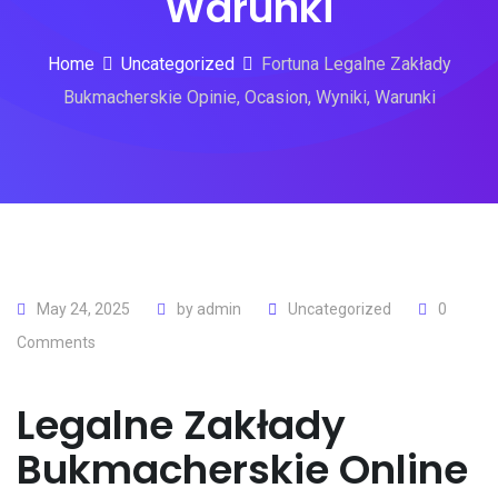
Warunki
Home
Uncategorized
Fortuna Legalne Zakłady
Bukmacherskie Opinie, Ocasion, Wyniki, Warunki
May 24, 2025
by
admin
Uncategorized
0
Comments
Legalne Zakłady
Bukmacherskie Online