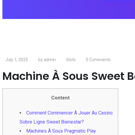
July 1, 2025
by
admin
Slots
0
Comments
Machine À Sous Sweet B
Content
Comment Commencer À Jouer Au Casino
Sobre Ligne Sweet Bienestar?
Machines À Sous Pragmatic Play