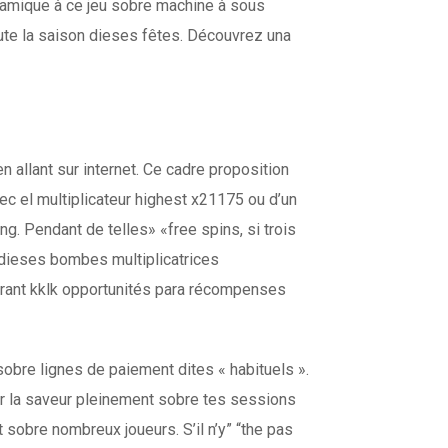
namique à ce jeu sobre machine à sous
toute la saison dieses fêtes. Découvrez una
 allant sur internet. Ce cadre proposition
ec el multiplicateur highest x21175 ou d’un
g. Pendant de telles» «free spins, si trois
 dieses bombes multiplicatrices
offrant kklk opportunités para récompenses
obre lignes de paiement dites « habituels ».
ier la saveur pleinement sobre tes sessions
 sobre nombreux joueurs. S’il n’y” “the pas