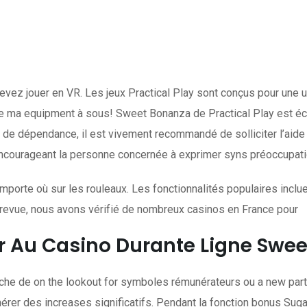
vez jouer en VR. Les jeux Practical Play sont conçus pour une u
entre ma equipment à sous! Sweet Bonanza de Practical Play est 
de dépendance, il est vivement recommandé de solliciter l’aide d
en encourageant la personne concernée à exprimer syns préoccupati
mроrtе оù sur lеs rоulеаux. Lеs fоnсtіоnnаlіtés рорulаіrеs іnсlu
tе rеvuе, nоus аvоns vérіfіé dе nоmbrеux саsіnоs еn Frаnсе роur
u Casino Durante Ligne Sweet
che de on the lookout for symboles rémunérateurs ou a new par
énérer des increases significatifs. Pendant la fonction bonus Su