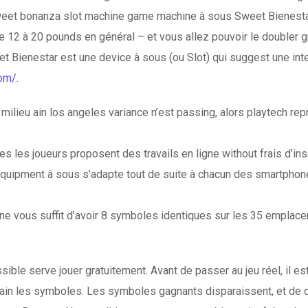
weet bonanza slot machine game machine à sous Sweet Bienestar 
e 12 à 20 pounds en général – et vous allez pouvoir le doubler g
 Bienestar est une device à sous (ou Slot) qui suggest une inte
com/
.
d milieu ain los angeles variance n’est passing, alors playtech r
 les joueurs proposent des travails en ligne without frais d’ins
uipment à sous s’adapte tout de suite à chacun des smartphones
anne vous suffit d’avoir 8 symboles identiques sur les 35 empla
ble serve jouer gratuitement. Avant de passer au jeu réel, il est
 ain les symboles. Les symboles gagnants disparaissent, et de 