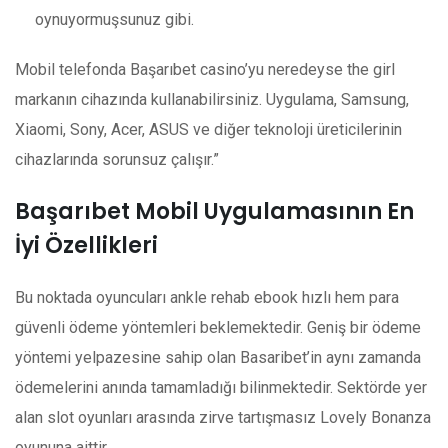
oynuyormuşsunuz gibi.
Mobil telefonda Başarıbet casino’yu neredeyse the girl
markanın cihazında kullanabilirsiniz. Uygulama, Samsung,
Xiaomi, Sony, Acer, ASUS ve diğer teknoloji üreticilerinin
cihazlarında sorunsuz çalışır.”
Başarıbet Mobil Uygulamasının En
İyi Özellikleri
Bu noktada oyuncuları ankle rehab ebook hızlı hem para
güvenli ödeme yöntemleri beklemektedir. Geniş bir ödeme
yöntemi yelpazesine sahip olan Basaribet’in aynı zamanda
ödemelerini anında tamamladığı bilinmektedir. Sektörde yer
alan slot oyunları arasında zirve tartışmasız Lovely Bonanza
oyununa aittir.