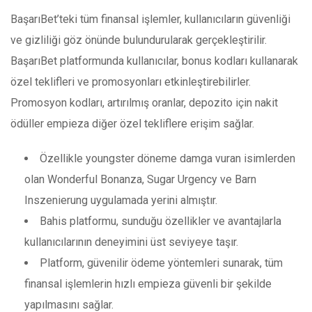
BaşarıBet’teki tüm finansal işlemler, kullanıcıların güvenliği
ve gizliliği göz önünde bulundurularak gerçekleştirilir.
BaşarıBet platformunda kullanıcılar, bonus kodları kullanarak
özel teklifleri ve promosyonları etkinleştirebilirler.
Promosyon kodları, artırılmış oranlar, depozito için nakit
ödüller empieza diğer özel tekliflere erişim sağlar.
Özellikle youngster döneme damga vuran isimlerden
olan Wonderful Bonanza, Sugar Urgency ve Barn
Inszenierung uygulamada yerini almıştır.
Bahis platformu, sunduğu özellikler ve avantajlarla
kullanıcılarının deneyimini üst seviyeye taşır.
Platform, güvenilir ödeme yöntemleri sunarak, tüm
finansal işlemlerin hızlı empieza güvenli bir şekilde
yapılmasını sağlar.