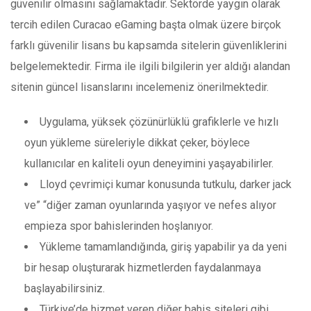
güvenilir olmasını sağlamaktadır. Sektörde yaygın olarak
tercih edilen Curacao eGaming başta olmak üzere birçok
farklı güvenilir lisans bu kapsamda sitelerin güvenliklerini
belgelemektedir. Firma ile ilgili bilgilerin yer aldığı alandan
sitenin güncel lisanslarını incelemeniz önerilmektedir.
Uygulama, yüksek çözünürlüklü grafiklerle ve hızlı
oyun yükleme süreleriyle dikkat çeker, böylece
kullanıcılar en kaliteli oyun deneyimini yaşayabilirler.
Lloyd çevrimiçi kumar konusunda tutkulu, darker jack
ve” “diğer zaman oyunlarında yaşıyor ve nefes alıyor
empieza spor bahislerinden hoşlanıyor.
Yükleme tamamlandığında, giriş yapabilir ya da yeni
bir hesap oluşturarak hizmetlerden faydalanmaya
başlayabilirsiniz.
Türkiye’de hizmet veren diğer bahis siteleri gibi