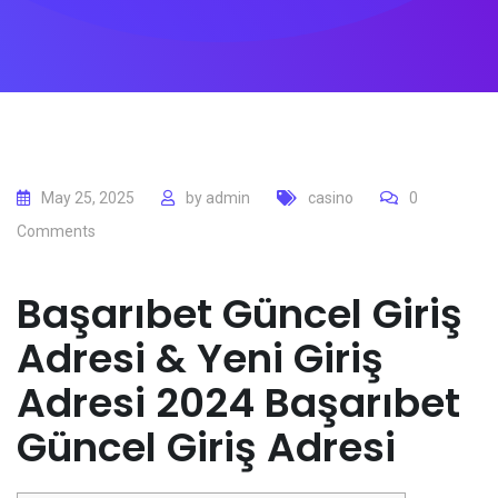
May 25, 2025
by
admin
casino
0
Comments
Başarıbet Güncel Giriş
Adresi & Yeni Giriş
Adresi 2024 Başarıbet
Güncel Giriş Adresi