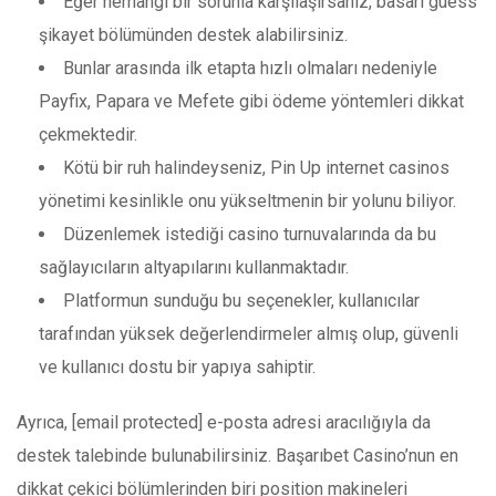
Eğer herhangi bir sorunla karşılaşırsanız, basari guess
şikayet bölümünden destek alabilirsiniz.
Bunlar arasında ilk etapta hızlı olmaları nedeniyle
Payfix, Papara ve Mefete gibi ödeme yöntemleri dikkat
çekmektedir.
Kötü bir ruh halindeyseniz, Pin Up internet casinos
yönetimi kesinlikle onu yükseltmenin bir yolunu biliyor.
Düzenlemek istediği casino turnuvalarında da bu
sağlayıcıların altyapılarını kullanmaktadır.
Platformun sunduğu bu seçenekler, kullanıcılar
tarafından yüksek değerlendirmeler almış olup, güvenli
ve kullanıcı dostu bir yapıya sahiptir.
Ayrıca, [email protected] e-posta adresi aracılığıyla da
destek talebinde bulunabilirsiniz. Başarıbet Casino’nun en
dikkat çekici bölümlerinden biri position makineleri