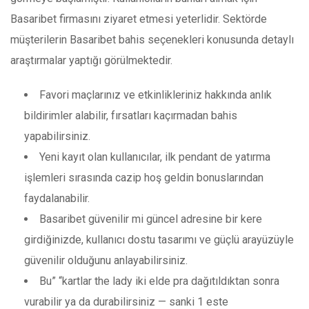
Basaribet firmasını ziyaret etmesi yeterlidir. Sektörde
müşterilerin Basaribet bahis seçenekleri konusunda detaylı
araştırmalar yaptığı görülmektedir.
Favori maçlarınız ve etkinlikleriniz hakkında anlık
bildirimler alabilir, fırsatları kaçırmadan bahis
yapabilirsiniz.
Yeni kayıt olan kullanıcılar, ilk pendant de yatırma
işlemleri sırasında cazip hoş geldin bonuslarından
faydalanabilir.
Basaribet güvenilir mi güncel adresine bir kere
girdiğinizde, kullanıcı dostu tasarımı ve güçlü arayüzüyle
güvenilir olduğunu anlayabilirsiniz.
Bu” “kartlar the lady iki elde pra dağıtıldıktan sonra
vurabilir ya da durabilirsiniz — sanki 1 este