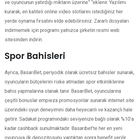
ve oyuncunun yatırdığı miktarın üzerine” “eklenir. Yazılımı
kurarak, en kaliteli online video slotlarını istediğiniz her
yerde oynama fırsatını elde edebilirsiniz. Zararlı dosyaları
indirmemek için programı yalnızca şirketin resmi web
sitesinden indirin.
Spor Bahisleri
Ayrıca, BasariBet, periyodik olarak ücretsiz bahisler sunarak,
oyuncuların bütçelerini riske atmadan spor etkinliklerine
bahis yapmalarına olanak tanır. BasariBet, oyuncularına
çeşitli bonuslar empieza promosyonlar sunarak internet site
üzerindeki oyun deneyimini daha heyecanlı ve kazançlı hale
getirir. Sadakat programındaki seviyenize bağlı olarak %10’a
kadar cashback sunulmaktadır. Basaribet’te her en yeni
oyuncuya ilk depozitosunu yaptıktan sonra benefit verilir.