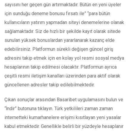
sayısını her geçen gün artırmaktadır. Bütün en yeni üyeler
için sunduğu deneme bonusu fırsatı ile” “para bütün
kullanıcıların yatırım yapmadan siteyi denemelerine olanak
sağlamaktadır. Siz de hızlı bir şekilde kayıt olarak sitede
sunulan yüksek bonuslardan yararlanarak kazanç elde
edebilirsiniz. Platformun sürekli değişen güncel giriş
adresini takip etmek için en kolay yol resmi sosyal medya
hesaplarının takip edilmesi olacaktır. Platformun ayrıca
çeşitli resmi iletişim kanalları üzerinden para aktif olarak
güncellenen adresler takip edilebilmektedir.
Çıkan sonuçlar arasından Basaribet uygulamasını bulun ve
“İndir” butonuna tıklayın. Türk yetkilileri zaman zaman
internetteki kumarhanelere erişimi kısıtlayan yeni yasalar
kabul etmektedir. Genellikle belirli bir yüzdeyle hesaplanır