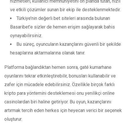
hizmetleri, kullanıcı memnuniyetini ön planda tutan, hızlı
ve etkili çözümler sunan bir ekip ile desteklenmektedir.
Türkiye’nin değerli bet siteleri arasında bulunan
Basaribet’e sizler de hemen erişim sağlayarak bahis
oynayabilirsiniz.
Bu süreç, oyuncuların kazançlarını güvenli bir şekilde
hesaplarına aktarmalarına olanak tanır.
Platforma bağlandıktan hemen sonra, gaté kumarhane
oyunlarını tekrar etkinleştirebilir, bonusları kullanabilir ve
zafer için mücadele edebilirsiniz. Özellikle birçok farklı
kripto para yöntemini desteklemesi onu yenilikçi online
casinolardan biri haline getiriyor. Bu oyun, kazançlarını
artırmak tercih eden herkes için heyecan verici bir seçenek
oluşturur.