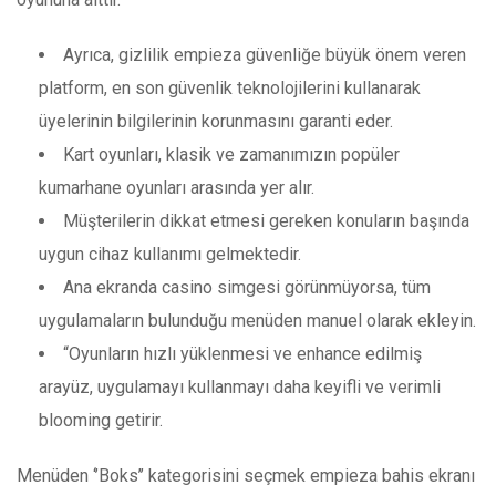
Ayrıca, gizlilik empieza güvenliğe büyük önem veren
platform, en son güvenlik teknolojilerini kullanarak
üyelerinin bilgilerinin korunmasını garanti eder.
Kart oyunları, klasik ve zamanımızın popüler
kumarhane oyunları arasında yer alır.
Müşterilerin dikkat etmesi gereken konuların başında
uygun cihaz kullanımı gelmektedir.
Ana ekranda casino simgesi görünmüyorsa, tüm
uygulamaların bulunduğu menüden manuel olarak ekleyin.
“Oyunların hızlı yüklenmesi ve enhance edilmiş
arayüz, uygulamayı kullanmayı daha keyifli ve verimli
blooming getirir.
Menüden ‘’Boks’’ kategorisini seçmek empieza bahis ekranı