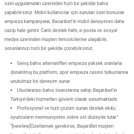
özel uygulamaları üzerinden hızlı bir şekilde bahis
yapabilirsiniz. Mobil kullanıcılar için sunulan özel bonuslar
empieza kampanyalar, Basaribet’in mobil deneyimini daha
cazip hale getirir. Canlı destek hattı, e-posta ve sosyal
medya üzerinden müşteri temsilcilerine ulaşabilir,
sorunlarınızı hızlı bir şekilde çözebilirsiniz.
Geniş bahis alternatifleri empieza yüksek oranlarla
donatılmış bu platform, spor empieza casino tutkunlarına
unutulmaz bir deneyim sunar.
Uluslararası bahis lisanslarına sahip Başarıbet’in
Türkiye’deki hizmetleri güvenli olarak sunulmaktadır.
Profesyonel ve hızlı çözüm sunan destek ekibi,
oyuncuların memnuniyetini sobre üst düzeyde tutar.”
“[newline]Özetlemek gerekirse, BaşarıBet müşteri