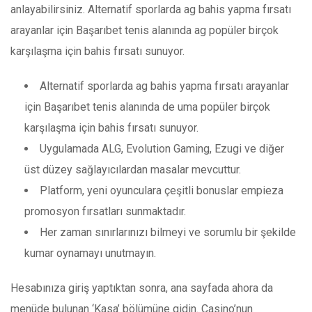
anlayabilirsiniz. Alternatif sporlarda ag bahis yapma fırsatı
arayanlar için Başarıbet tenis alanında ag popüler birçok
karşılaşma için bahis fırsatı sunuyor.
Alternatif sporlarda ag bahis yapma fırsatı arayanlar
için Başarıbet tenis alanında de uma popüler birçok
karşılaşma için bahis fırsatı sunuyor.
Uygulamada ALG, Evolution Gaming, Ezugi ve diğer
üst düzey sağlayıcılardan masalar mevcuttur.
Platform, yeni oyunculara çeşitli bonuslar empieza
promosyon fırsatları sunmaktadır.
Her zaman sınırlarınızı bilmeyi ve sorumlu bir şekilde
kumar oynamayı unutmayın.
Hesabınıza giriş yaptıktan sonra, ana sayfada ahora da
menüde bulunan ‘Kasa’ bölümüne gidin. Casino’nun