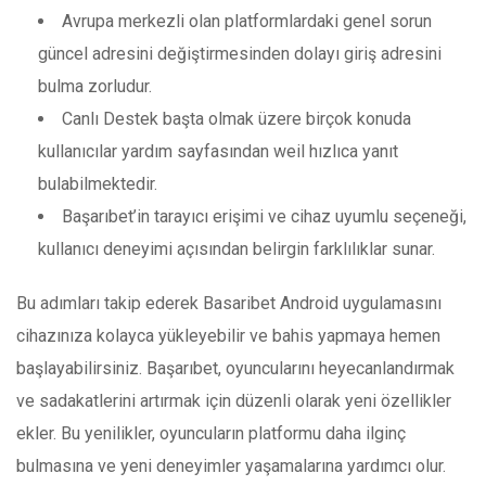
Avrupa merkezli olan platformlardaki genel sorun
güncel adresini değiştirmesinden dolayı giriş adresini
bulma zorludur.
Canlı Destek başta olmak üzere birçok konuda
kullanıcılar yardım sayfasından weil hızlıca yanıt
bulabilmektedir.
Başarıbet’in tarayıcı erişimi ve cihaz uyumlu seçeneği,
kullanıcı deneyimi açısından belirgin farklılıklar sunar.
Bu adımları takip ederek Basaribet Android uygulamasını
cihazınıza kolayca yükleyebilir ve bahis yapmaya hemen
başlayabilirsiniz. Başarıbet, oyuncularını heyecanlandırmak
ve sadakatlerini artırmak için düzenli olarak yeni özellikler
ekler. Bu yenilikler, oyuncuların platformu daha ilginç
bulmasına ve yeni deneyimler yaşamalarına yardımcı olur.