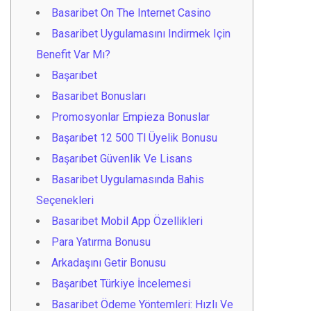
Basaribet On The Internet Casino
Basaribet Uygulamasını Indirmek Için
Benefit Var Mı?
Başarıbet
Basaribet Bonusları
Promosyonlar Empieza Bonuslar
Başarıbet 12 500 Tl Üyelik Bonusu
Başarıbet Güvenlik Ve Lisans
Basaribet Uygulamasında Bahis
Seçenekleri
Basaribet Mobil App Özellikleri
Para Yatırma Bonusu
Arkadaşını Getir Bonusu
Başarıbet Türkiye İncelemesi
Basaribet Ödeme Yöntemleri: Hızlı Ve