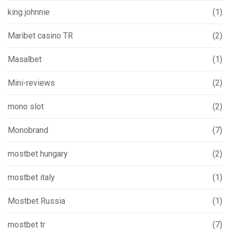
king johnnie
(1)
Maribet casino TR
(2)
Masalbet
(1)
Mini-reviews
(2)
mono slot
(2)
Monobrand
(7)
mostbet hungary
(2)
mostbet italy
(1)
Mostbet Russia
(1)
mostbet tr
(7)