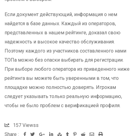
Если документ действующий, информация о нем
найдется в базе данных. Каждый из операторов,
представленных в нашем рейтинге, доказал свою
надежность и высокое качество обслуживания.
Поэтому каждого из участников составленного нами
ТОПа можно без опаски выбирать для регистрации.
При выборе любого оператора из приведенного ниже
рейтинга вы можете быть уверенными в том, что
площадке можно полностью доверять. Игрокам
следует указывать только реальную информацию,
чтобы не было проблем с верификацией профиля.
157
Viewss
Share :
Google+
LinkedIn
StumbleUpon
Tumblr
Pinterest
Reddit
Share
Print