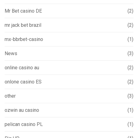
Mr Bet casino DE
(2)
mr jack bet brazil
(2)
mx-bbrbet-casino
(1)
News
(3)
online casino au
(2)
onlone casino ES
(2)
other
(3)
ozwin au casino
(1)
pelican casino PL
(1)