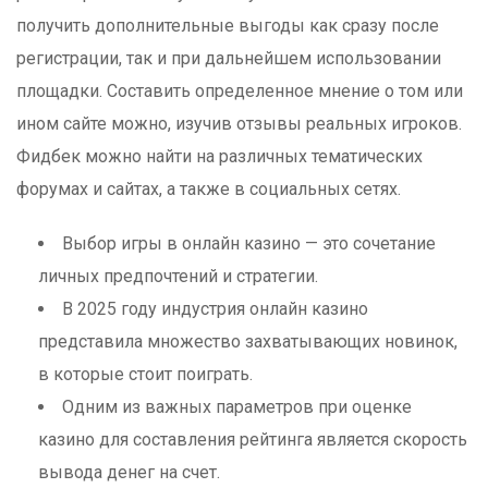
получить дополнительные выгоды как сразу после
регистрации, так и при дальнейшем использовании
площадки. Составить определенное мнение о том или
ином сайте можно, изучив отзывы реальных игроков.
Фидбек можно найти на различных тематических
форумах и сайтах, а также в социальных сетях.
Выбор игры в онлайн казино — это сочетание
личных предпочтений и стратегии.
В 2025 году индустрия онлайн казино
представила множество захватывающих новинок,
в которые стоит поиграть.
Одним из важных параметров при оценке
казино для составления рейтинга является скорость
вывода денег на счет.