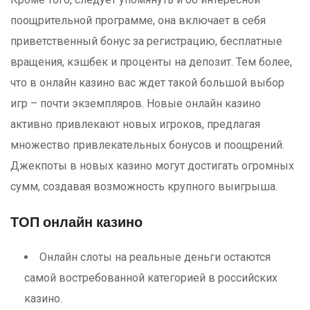
поощрительной программе, она включает в себя
приветственный бонус за регистрацию, бесплатные
вращения, кэшбек и проценты на депозит. Тем более,
что в онлайн казино вас ждет такой большой выбор
игр – почти экземпляров. Новые онлайн казино
активно привлекают новых игроков, предлагая
множество привлекательных бонусов и поощрений.
Джекпоты в новых казино могут достигать огромных
сумм, создавая возможность крупного выигрыша.
ТОП онлайн казино
Онлайн слоты на реальные деньги остаются
самой востребованной категорией в российских
казино.