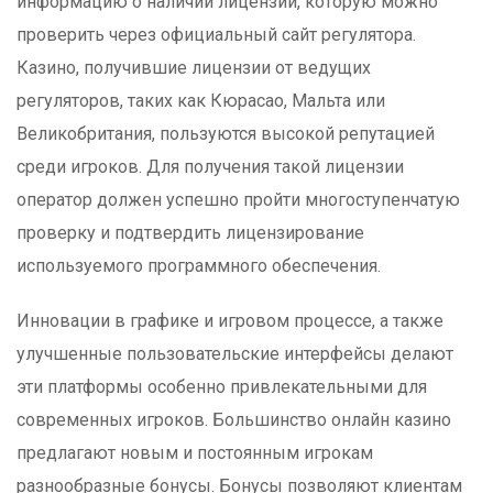
информацию о наличии лицензии, которую можно
проверить через официальный сайт регулятора.
Казино, получившие лицензии от ведущих
регуляторов, таких как Кюрасао, Мальта или
Великобритания, пользуются высокой репутацией
среди игроков. Для получения такой лицензии
оператор должен успешно пройти многоступенчатую
проверку и подтвердить лицензирование
используемого программного обеспечения.
Инновации в графике и игровом процессе, а также
улучшенные пользовательские интерфейсы делают
эти платформы особенно привлекательными для
современных игроков. Большинство онлайн казино
предлагают новым и постоянным игрокам
разнообразные бонусы. Бонусы позволяют клиентам