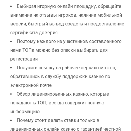
Выбирая игорную онлайн площадку, обращайте
внимание на отзывы игроков, наличие мобильной
версии, быстрый вывод средств и предоставление
сертификата доверия.
Поэтому каждого из участников составленного
нами ТОПа можно без опаски выбирать для
регистрации.
Получить ссылку на рабочее зеркало можно,
обратившись в службу поддержки казино по
электронной почте.
Обзор лицензированных казино, которые
попадают в ТОП, всегда содержит полную
информацию.
Почему стоит делать ставки только в
лицензионных онлайн казино с гарантией честной