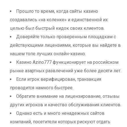
Прошло то время, когда сайты казино
создавались «на коленке» и единственной их
целью был быстрый кидок своих клиентов.
Доверяйте только проверенным площадкам с
действующими лицензиями, которые вы найдете в
нашем топе лучших онлайн-казино.
Казино Azino777 функционирует на российском
рынке азартных развлечений уже более десяти лет.
Если игрок верифицирован, транзакция
проводится намного быстрее.
Обратите внимание на лицензирование, отзывы
других игроков и качество обслуживания клиентов.
Однако есть и много ненадежных сайтов
компаний, посетители которых рискуют отдать