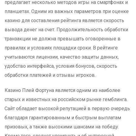
предлагает несколько методов игры на смартфонах и
планшетах. Одним из важных параметров при оценке
казино для составления рейтинга является скорость
вывода денег на счет. Продолжительность обработки
транзакции не должна превышать оговоренные в
правилах и условиях площадки сроки. В рейтинге
учитываются лицензии, качество защиты данных,
удобство интерфейса, условия бонусов, скорость
обработки платежей и отзывы игроков.
Казино Плей Фортуна является одним из наиболее
старых и известных на российском рынке гемблинга.
Сайт обладает высокой репутацией в первую очередь
благодаря гарантированным и быстрым выплатам
призовых, а также высокими шансами на победу.
Кроме того, следует упомянуть и об интересной